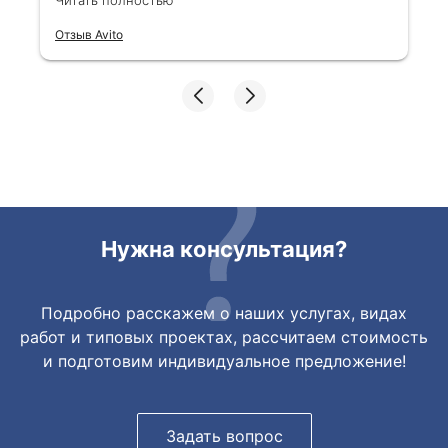
Читать полностью
Все отлично, быстро договорились,
Отзыв Avito
ответы очень быстрые, всегда на связи.
Все подробно сфотографировали перед
отправкой. Товары были на разных
складах их переместили на один. Так же
грамотно сориентировали курьера, и все
очень быстро передали. Спасибо
огромное🙏🏼
Нужна консультация?
Подробно расскажем о наших услугах, видах
работ и типовых проектах, рассчитаем стоимость
и подготовим индивидуальное предложение!
Задать вопрос