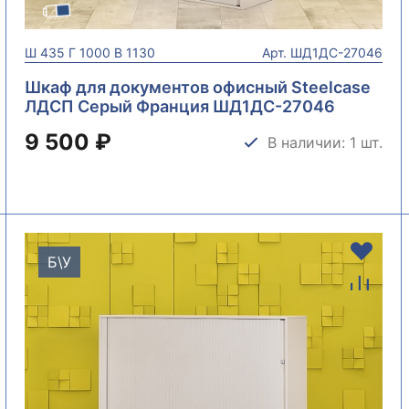
Ш
435
Г
1000
В
1130
Арт.
ШД1ДС-27046
Шкаф для документов офисный Steelcase
ЛДСП Серый Франция ШД1ДС-27046
9 500 ₽
В наличии: 1 шт.
Б\У