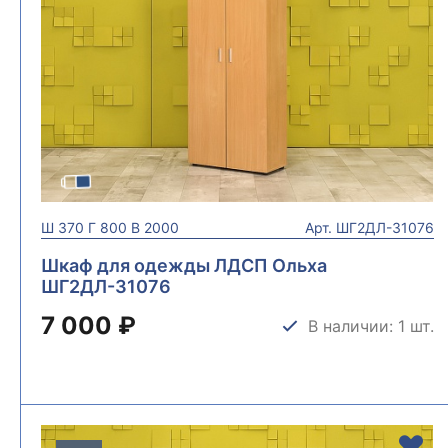
Ш
370
Г
800
В
2000
Арт.
ШГ2ДЛ-31076
Шкаф для одежды ЛДСП Ольха
ШГ2ДЛ-31076
7 000 ₽
В наличии: 1 шт.