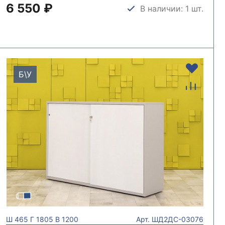
6 550 ₽
В наличии: 1 шт.
Б\У
Ш
465
Г
1805
В
1200
Арт.
ШД2ДС-03076