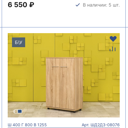
6 550 ₽
В наличии: 5 шт.
Б\У
Ш
400
Г
800
В
1255
Арт.
ШД2ДЗ-08076