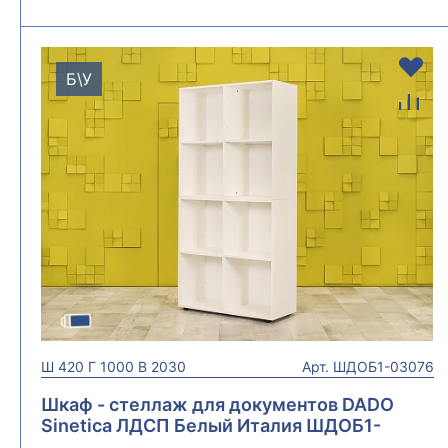
Б\У
Ш
420
Г
1000
В
2030
Арт.
ШДОБ1-03076
Шкаф - стеллаж для документов DADO
Sinetica ЛДСП Белый Италия ШДОБ1-
03076