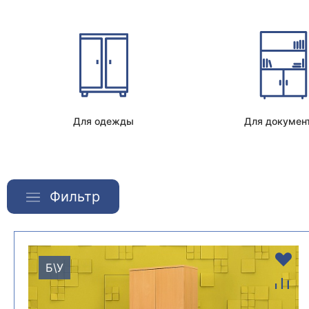
Для одежды
Для докумен
Фильтр
Б\У