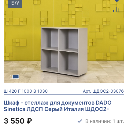
Б\У
Ш
420
Г
1000
В
1030
Арт.
ШДОС2-03076
Шкаф - стеллаж для документов DADO
Sinetica ЛДСП Серый Италия ШДОС2-
03076
3 550 ₽
В наличии: 1 шт.