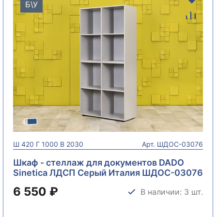
Б\У
Ш
420
Г
1000
В
2030
Арт.
ШДОС-03076
Шкаф - стеллаж для документов DADO
Sinetica ЛДСП Серый Италия ШДОС-03076
6 550 ₽
В наличии: 3 шт.