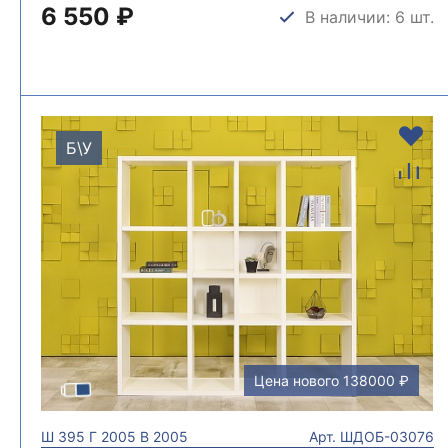
6 550 ₽
В наличии: 6 шт.
Б\У
Цена нового 138000 ₽
Ш
395
Г
2005
В
2005
Арт.
ШДОБ-03076