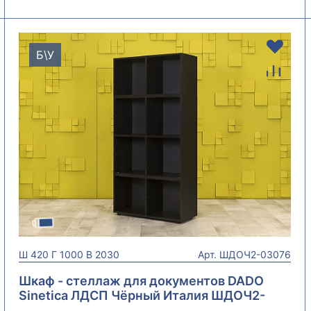
Б\У
Ш
420
Г
1000
В
2030
Арт.
ШДОЧ2-03076
Шкаф - стеллаж для документов DADO
Sinetica ЛДСП Чёрный Италия ШДОЧ2-
03076