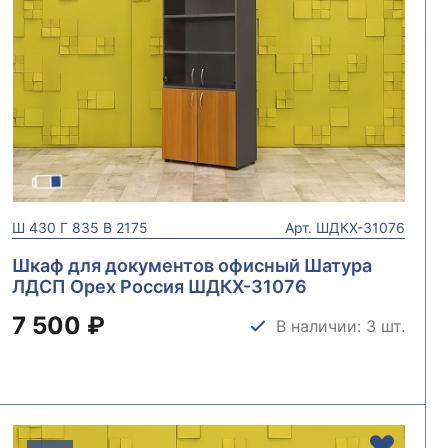
Ш
430
Г
835
В
2175
Арт.
ШДКХ-31076
Шкаф для документов офисный Шатура
ЛДСП Орех Россия ШДКХ-31076
7 500 ₽
В наличии: 3 шт.