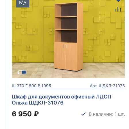
Б\У
Ш
370
Г
800
В
1995
Арт.
ШДКЛ-31076
Шкаф для документов офисный ЛДСП
Ольха ШДКЛ-31076
6 950 ₽
В наличии: 1 шт.