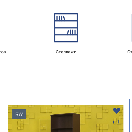
тов
Стеллажи
С
Б\У