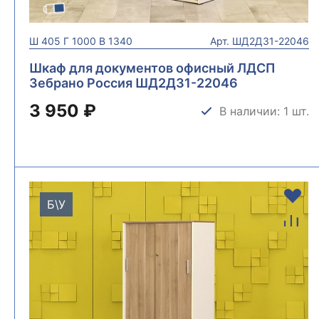
Ш
405
Г
1000
В
1340
Арт.
ШД2ДЗ1-22046
Шкаф для документов офисный ЛДСП
Зебрано Россия ШД2ДЗ1-22046
3 950 ₽
В наличии: 1 шт.
Б\У