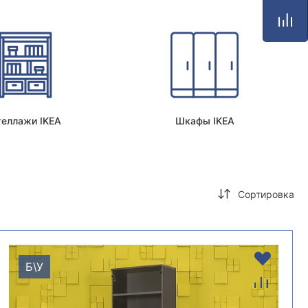
теллажи IKEA
Шкафы IKEA
Сортировка
Б\У