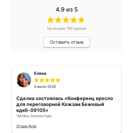
4.9
из 5
На основе
793
оценок
Оставить отзыв
Елена
9 июля 2026
Сделка состоялась
«Конференц кресло
для переговорной Кожзам Бежевый
кдкб-09105»
Читать полностью
Все отлично, быстро договорились,
Отзыв Avito
ответы очень быстрые, всегда на связи.