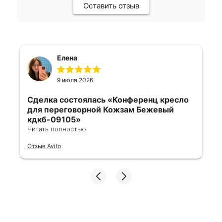
Оставить отзыв
Елена
9 июля 2026
Сделка состоялась
«Конференц кресло
для переговорной Кожзам Бежевый
кдкб-09105»
Читать полностью
Все отлично, быстро договорились,
Отзыв Avito
ответы очень быстрые, всегда на связи.
Все подробно сфотографировали перед
отправкой. Товары были на разных
складах их переместили на один. Так же
грамотно сориентировали курьера, и все
очень быстро передали. Спасибо
огромное🙏🏼