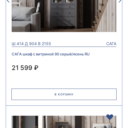
Ш
414
Д
904
В
2155
САГА
САГА шкаф с витриной 90 серый/ясень RU
21 599 ₽
В КОРЗИНУ