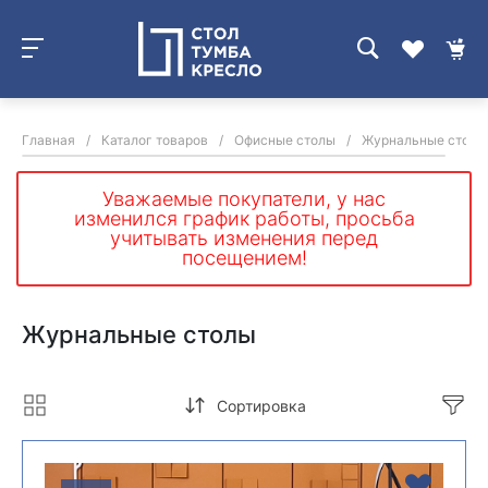
Главная
/
Каталог товаров
/
Офисные столы
/
Журнальные столы
Уважаемые покупатели, у нас
изменился график работы, просьба
учитывать изменения перед
посещением!
Журнальные столы
Сортировка