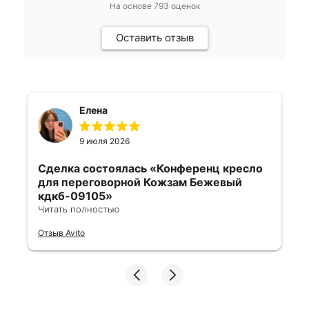
На основе
793
оценок
Оставить отзыв
Елена
9 июля 2026
Сделка состоялась
«Конференц кресло
для переговорной Кожзам Бежевый
кдкб-09105»
Читать полностью
Все отлично, быстро договорились,
Отзыв Avito
ответы очень быстрые, всегда на связи.
Все подробно сфотографировали перед
отправкой. Товары были на разных
складах их переместили на один. Так же
грамотно сориентировали курьера, и все
очень быстро передали. Спасибо