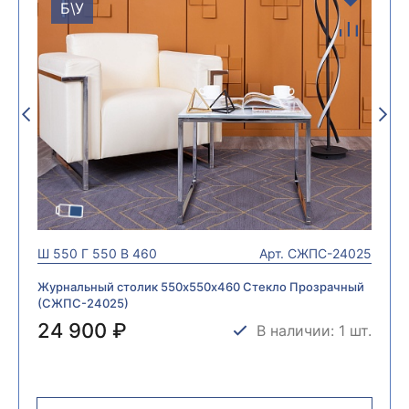
Б\У
Ш
550
Г
550
В
460
Арт.
СЖПС-24025
Журнальный столик 550х550х460 Стекло Прозрачный
(СЖПС-24025)
24 900 ₽
В наличии: 1 шт.