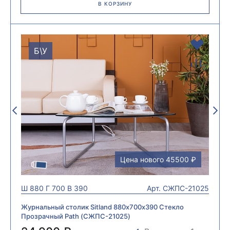
В КОРЗИНУ
Б\У
Цена нового 45500 ₽
Ш
880
Г
700
В
390
Арт.
СЖПС-21025
Журнальный столик Sitland 880х700х390 Стекло
Прозрачный Path (СЖПС-21025)