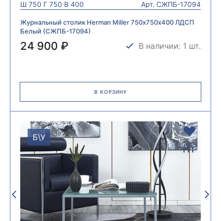
Ш
750
Г
750
В
400
Арт.
СЖПБ-17094
Журнальный столик Herman Miller 750х750х400 ЛДСП
Белый (СЖПБ-17094)
24 900 ₽
В наличии: 1 шт.
В КОРЗИНУ
Б\У