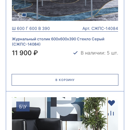
Ш
600
Г
600
В
390
Арт.
СЖПС-14084
Журнальный столик 600х600х390 Стекло Серый
(СЖПС-14084)
11 900 ₽
В наличии: 5 шт.
В КОРЗИНУ
Б\У