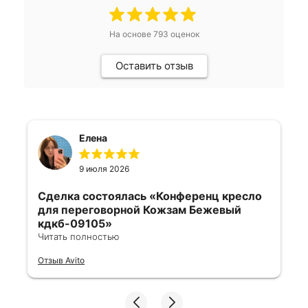
На основе
793
оценок
Оставить отзыв
Елена
9 июля 2026
Сделка состоялась
«Конференц кресло
для переговорной Кожзам Бежевый
кдкб-09105»
Читать полностью
Все отлично, быстро договорились,
Отзыв Avito
ответы очень быстрые, всегда на связи.
Все подробно сфотографировали перед
отправкой. Товары были на разных
складах их переместили на один. Так же