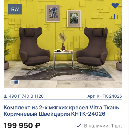
Б\У
Ш
490
Г
740
В
1120
Арт.
КНТК-24026
Комплект из 2-х мягких кресел Vitra Ткань
Коричневый Швейцария КНТК-24026
199 950 ₽
В наличии: 1 шт.