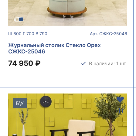
Ш
600
Г
700
В
790
Арт.
СЖКС-25046
Журнальный столик Стекло Орех
СЖКС-25046
74 950 ₽
В наличии: 1 шт.
Б\У