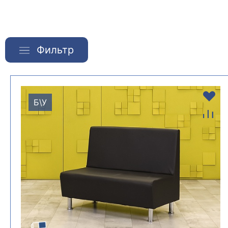
Фильтр
Б\У