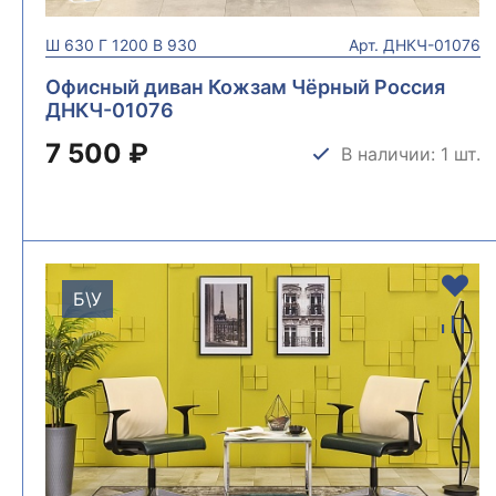
Ш
630
Г
1200
В
930
Арт.
ДНКЧ-01076
Офисный диван Кожзам Чёрный Россия
ДНКЧ-01076
7 500 ₽
В наличии: 1 шт.
Б\У