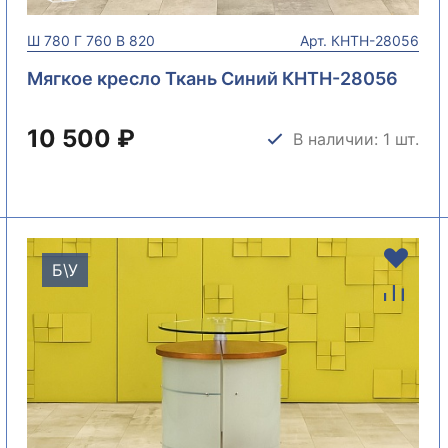
Ш
780
Г
760
В
820
Арт.
КНТН-28056
Мягкое кресло Ткань Синий КНТН-28056
10 500 ₽
В наличии: 1 шт.
Б\У