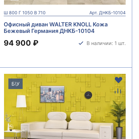
Ш
800
Г
1050
В
710
Арт.
ДНКБ-10104
Офисный диван WALTER KNOLL Кожа
Бежевый Германия ДНКБ-10104
94 900 ₽
В наличии: 1 шт.
Б\У