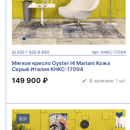
Ш
920
Г
820
В
890
Арт.
КНКС-17094
Мягкое кресло Oyster I4 Mariani Кожа
Серый Италия КНКС-17094
149 900 ₽
В наличии: 1 шт.
Б\У