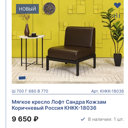
НОВЫЙ
Ш
700
Г
680
В
770
Арт.
КНКК-18036
Мягкое кресло Лофт Сандра Кожзам
Коричневый Россия КНКК-18036
9 650 ₽
В наличии: 1 шт.