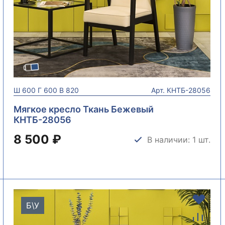
Ш
600
Г
600
В
820
Арт.
КНТБ-28056
Мягкое кресло Ткань Бежевый
КНТБ-28056
8 500 ₽
В наличии: 1 шт.
Б\У