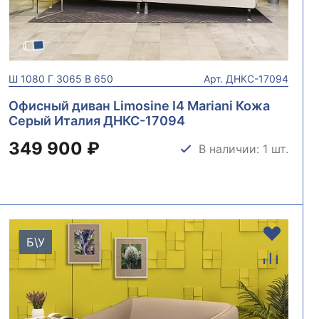
Ш
1080
Г
3065
В
650
Арт.
ДНКС-17094
Офисный диван Limosine I4 Mariani Кожа
Серый Италия ДНКС-17094
349 900 ₽
В наличии: 1 шт.
Б\У