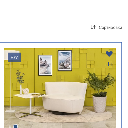
Сортировка
Б\У