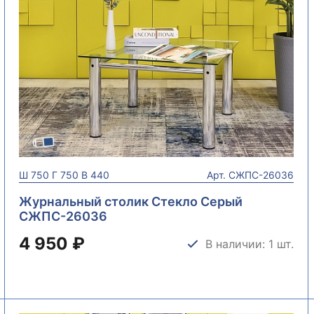
Ш
750
Г
750
В
440
Арт.
СЖПС-26036
Журнальный столик Стекло Серый
СЖПС-26036
4 950 ₽
В наличии: 1 шт.