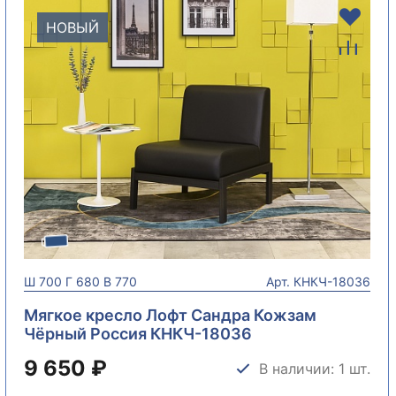
НОВЫЙ
Ш
700
Г
680
В
770
Арт.
КНКЧ-18036
Мягкое кресло Лофт Сандра Кожзам
Чёрный Россия КНКЧ-18036
9 650 ₽
В наличии: 1 шт.