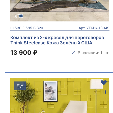
Ш
530
Г
585
В
820
Арт.
УГКВк-13049
Комплект из 2-х кресел для переговоров
Think Steelcase Кожа Зелёный США
УГКВк-13049
13 900 ₽
В наличии: 1 шт.
Б\У