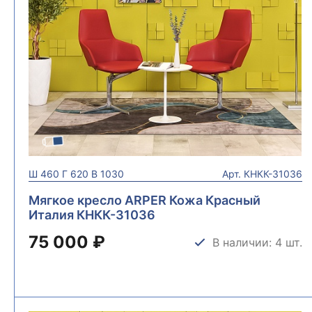
Ш
460
Г
620
В
1030
Арт.
КНКК-31036
Мягкое кресло ARPER Кожа Красный
Италия КНКК-31036
75 000 ₽
В наличии: 4 шт.