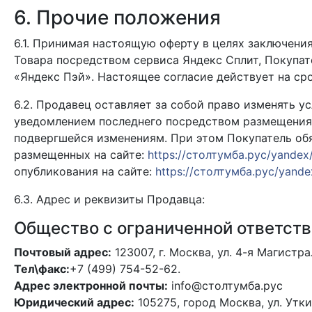
6. Прочие положения
6.1. Принимая настоящую оферту в целях заключени
Товара посредством сервиса Яндекс Сплит, Покупат
«Яндекс Пэй». Настоящее согласие действует на ср
6.2. Продавец оставляет за собой право изменять 
уведомлением последнего посредством размещения
подвергшейся изменениям. При этом Покупатель об
размещенных на сайте:
https://столтумба.рус/yandex
опубликования на сайте:
https://столтумба.рус/yande
6.3. Адрес и реквизиты Продавца:
Общество с ограниченной ответст
Почтовый адрес:
123007, г. Москва, ул. 4-я Магистр
Тел\факс:
+7 (499) 754-52-62.
Адрес электронной почты:
info@столтумба.рус
Юридический адрес:
105275, город Москва, ул. Уткин