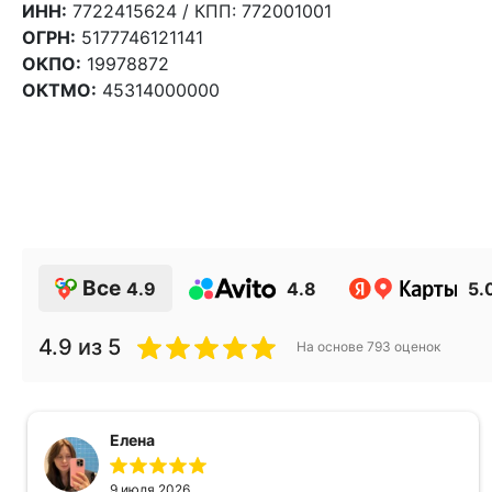
ИНН:
7722415624 / КПП: 772001001
ОГРН:
5177746121141
ОКПО:
19978872
ОКТМО:
45314000000
Все
4.9
4.8
5.
4.9
из 5
На основе
793
оценок
Елена
9 июля 2026