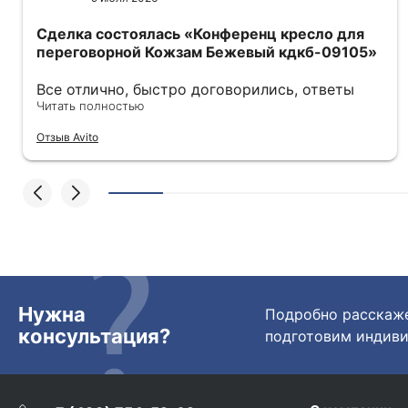
Сделка состоялась
«Конференц кресло для
переговорной Кожзам Бежевый кдкб-09105»
Все отлично, быстро договорились, ответы
очень быстрые, всегда на связи. Все подробно
Читать полностью
сфотографировали перед отправкой. Товары
Отзыв Avito
были на разных складах их переместили на
один. Так же грамотно сориентировали
курьера, и все очень быстро передали.
Спасибо огромное🙏🏼
Нужна
Подробно расскаже
консультация?
подготовим индиви