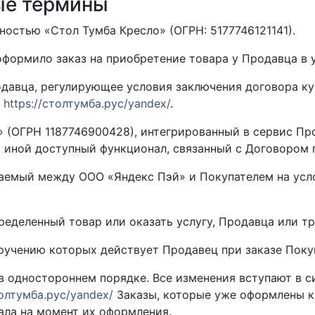
ые термины
нностью «Стол Тумба Кресло» (ОГРН: 5177746121141).
 оформило заказ на приобретение товара у Продавца в 
одавца, регулирующее условия заключения договора к
:
https://столтумба.рус/yandex/
.
й» (ОГРН 1187746900428), интегрированный в сервис П
 иной доступный функционал, связанный с Договором 
ючаемый между ООО «Яндекс Пэй» и Покупателем на усл
пределенный товар или оказать услугу, Продавца или тр
поручению которых действует Продавец при заказе Поку
 в одностороннем порядке. Все изменения вступают в 
толтумба.рус/yandex/
Заказы, которые уже оформлены к
ала на момент их оформления.