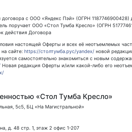
я договора с ООО «Яндекс Пэй» (ОГРН 1187746900428) 
ель поручает ООО «Стол Тумба Кресло» (ОГРН 51777461
ок действия Договора
условия настоящей Оферты и всех её неотъемлемых част
 на сайте:
https://столтумба.рус/yandex/
новой редакции
язуется самостоятельно знакомиться с новым содержа
/
Новая редакция Оферты и/или какой-либо его неотъем
x/
венностью «Стол Тумба Кресло»
альная, 5с5, БЦ «На Магистральной»
а, д. 48 стр. 1, этаж 2 офис 1-207