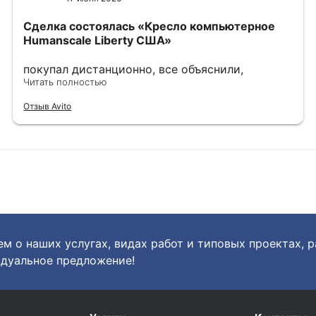
Сделка состоялась
«Кресло компьютерное
Humanscale Liberty США»
покупал дистанционно, все объяснили,
показали, сделали фото и видео по запросу.
Читать полностью
выбрали наиболее хорошие варианты, в
Отзыв Avito
дальнейшем хорошо упаковали. однозначно
рекомендую.
м о наших услугах, видах работ и типовых проектах, 
дуальное предложение!