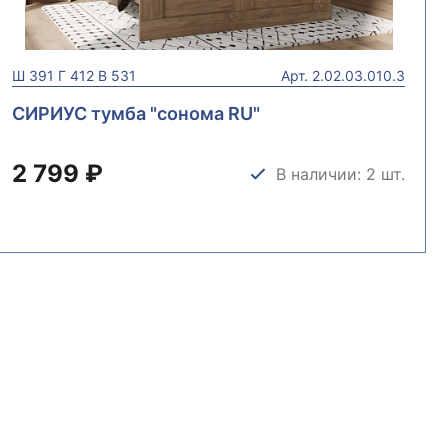
Ш
391
Г
412
В
531
Арт.
2.02.03.010.3
СИРИУС тумба "сонома RU"
2 799 ₽
В наличии: 2 шт.