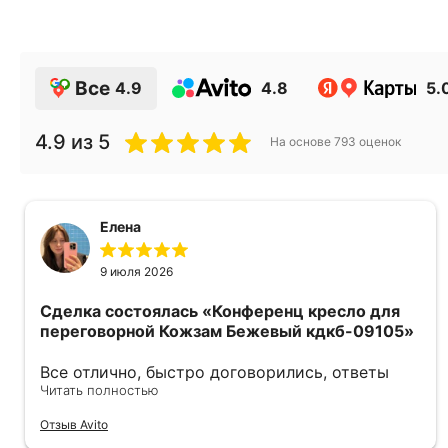
Все
4.9
4.8
5.
4.9
из 5
На основе
793
оценок
Елена
9 июля 2026
Сделка состоялась
«Конференц кресло для
переговорной Кожзам Бежевый кдкб-09105»
Все отлично, быстро договорились, ответы
очень быстрые, всегда на связи. Все подробно
Читать полностью
сфотографировали перед отправкой. Товары
Отзыв Avito
были на разных складах их переместили на