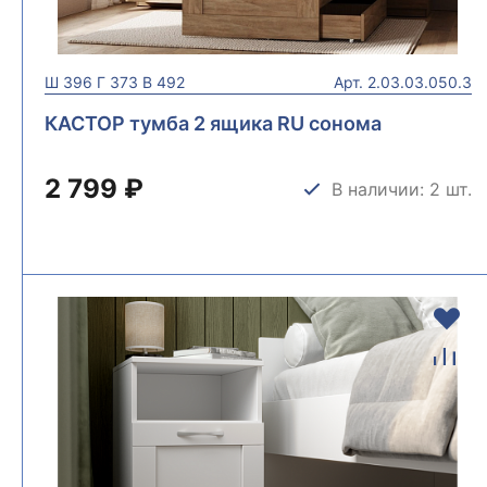
Ш
396
Г
373
В
492
Арт.
2.03.03.050.3
КАСТОР тумба 2 ящика RU сонома
2 799 ₽
В наличии: 2 шт.