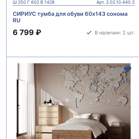
Ш
250
Г
602
В
1428
Арт.
2.02.10.440.3
СИРИУС тумба для обуви 60х143 сонома
RU
6 799 ₽
В наличии: 2 шт.