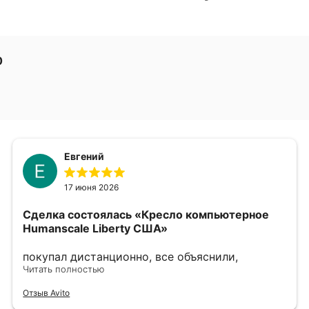
0
Евгений
17 июня 2026
Сделка состоялась
«Кресло компьютерное
Humanscale Liberty США»
покупал дистанционно, все объяснили,
показали, сделали фото и видео по запросу.
Читать полностью
выбрали наиболее хорошие варианты, в
Отзыв Avito
дальнейшем хорошо упаковали. однозначно