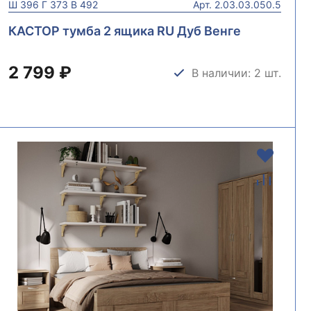
Ш
396
Г
373
В
492
Арт.
2.03.03.050.5
КАСТОР тумба 2 ящика RU Дуб Венге
2 799 ₽
В наличии: 2 шт.