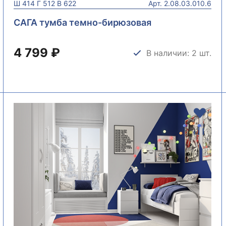
Ш
414
Г
512
В
622
Арт.
2.08.03.010.6
САГА тумба темно-бирюзовая
4 799 ₽
В наличии: 2 шт.