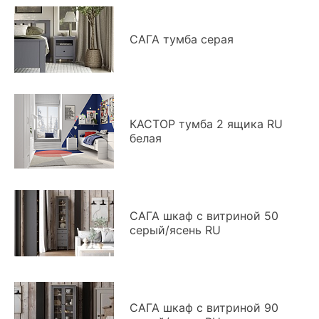
САГА тумба серая
КАСТОР тумба 2 ящика RU
белая
САГА шкаф с витриной 50
серый/ясень RU
САГА шкаф с витриной 90