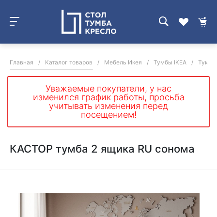
Главная
/
Каталог товаров
/
Мебель Икея
/
Тумбы IKEA
/
Тумбы
Уважаемые покупатели, у нас
изменился график работы, просьба
учитывать изменения перед
посещением!
КАСТОР тумба 2 ящика RU сонома