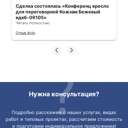
Сделка состоялась
«Конференц кресло
для переговорной Кожзам Бежевый
кдкб-09105»
Читать полностью
Все отлично, быстро договорились,
Отзыв Avito
ответы очень быстрые, всегда на связи.
Все подробно сфотографировали перед
отправкой. Товары были на разных
складах их переместили на один. Так же
грамотно сориентировали курьера, и все
очень быстро передали. Спасибо
огромное🙏🏼
Нужна консультация?
Подробно расскажем о наших услугах, видах
работ и типовых проектах, рассчитаем стоимость
и подготовим индивидуальное предложение!