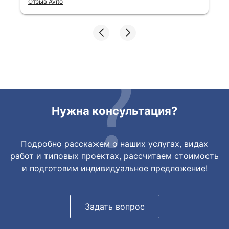
Отзыв Avito
ответы очень быстрые, всегда на связи.
Все подробно сфотографировали перед
отправкой. Товары были на разных
складах их переместили на один. Так же
грамотно сориентировали курьера, и все
очень быстро передали. Спасибо
огромное🙏🏼
Нужна консультация?
Подробно расскажем о наших услугах, видах
работ и типовых проектах, рассчитаем стоимость
и подготовим индивидуальное предложение!
Задать вопрос