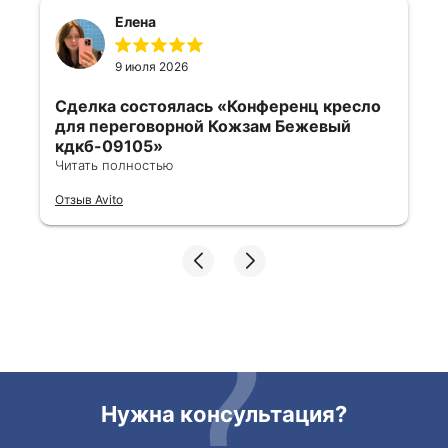
Елена
9 июля 2026
Сделка состоялась
«Конференц кресло
для переговорной Кожзам Бежевый
кдкб-09105»
Читать полностью
Все отлично, быстро договорились,
Отзыв Avito
ответы очень быстрые, всегда на связи.
Все подробно сфотографировали перед
отправкой. Товары были на разных
складах их переместили на один. Так же
грамотно сориентировали курьера, и все
очень быстро передали. Спасибо
огромное🙏🏼
Нужна консультация?