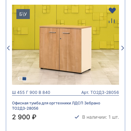
Б\У
Ш
455
Г
900
В
840
Арт.
ТО2ДЗ-28056
Офисная тумба для оргтехники ЛДСП Зебрано
ТО2ДЗ-28056
2 900 ₽
В наличии: 1 шт.