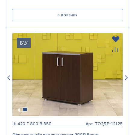
В КОРЗИНУ
Б\У
Ш
420
Г
800
В
850
Арт.
ТО2ДЕ-12125
Офисная тумба для оргтехники ЛДСП Венге