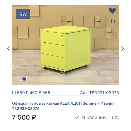
Б\У
Ш
580
Г
450
В
565
Арт.
ТВ3ЯЗ1-03076
Офисная тумба выкатная ALEA ЛДСП Зелёный Италия
ТВ3ЯЗ1-03076
7 500 ₽
В наличии: 1 шт.