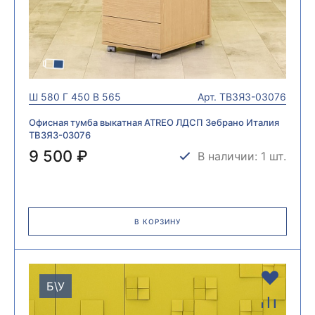
Ш
580
Г
450
В
565
Арт.
ТВ3ЯЗ-03076
Офисная тумба выкатная ATREO ЛДСП Зебрано Италия
ТВ3ЯЗ-03076
9 500 ₽
В наличии: 1 шт.
В КОРЗИНУ
Б\У