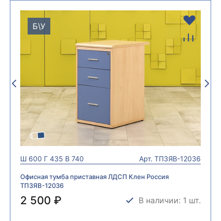
Б\У
Ш
600
Г
435
В
740
Арт.
ТП3ЯВ-12036
Офисная тумба приставная ЛДСП Клен Россия
ТП3ЯВ-12036
2 500 ₽
В наличии: 1 шт.