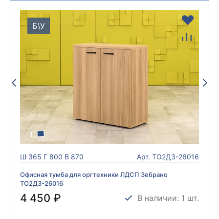
Б\У
Ш
365
Г
800
В
870
Арт.
ТО2ДЗ-26016
Офисная тумба для оргтехники ЛДСП Зебрано
ТО2ДЗ-26016
4 450 ₽
В наличии: 1 шт.