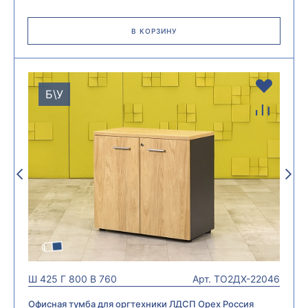
В КОРЗИНУ
Б\У
Ш
425
Г
800
В
760
Арт.
ТО2ДХ-22046
Офисная тумба для оргтехники ЛДСП Орех Россия