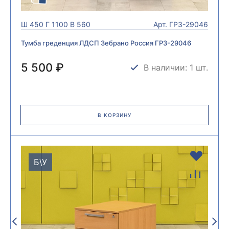
Ш
450
Г
1100
В
560
Арт.
ГРЗ-29046
Тумба греденция ЛДСП Зебрано Россия ГРЗ-29046
5 500 ₽
В наличии: 1 шт.
В КОРЗИНУ
Б\У