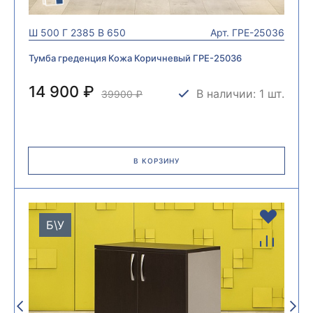
Ш
500
Г
2385
В
650
Арт.
ГРЕ-25036
Тумба греденция Кожа Коричневый ГРЕ-25036
14 900 ₽
В наличии: 1 шт.
39900
₽
В КОРЗИНУ
Б\У