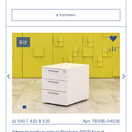
В КОРЗИНУ
Б\У
Ш
590
Г
420
В
520
Арт.
ТВ3ЯБ-04026
Офисная тумба выкатная Steelcase ЛДСП Белый