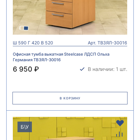
Ш
590
Г
420
В
520
Арт.
ТВ3ЯЛ-30016
Офисная тумба выкатная Steelcase ЛДСП Ольха
Германия ТВ3ЯЛ-30016
6 950 ₽
В наличии: 1 шт.
В КОРЗИНУ
Б\У