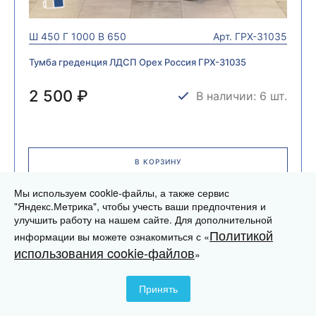
Ш
450
Г
1000
В
650
Арт.
ГРХ-31035
Тумба греденция ЛДСП Орех Россия ГРХ-31035
2 500 ₽
В наличии: 6 шт.
В КОРЗИНУ
Мы используем cookie-файлы, а также сервис
"Яндекс.Метрика", чтобы учесть ваши предпочтения и
улучшить работу на нашем сайте. Для дополнительной
Б\У
Политикой
информации вы можете ознакомиться с «
использования cookie-файлов
»
Принять
Корзина
Корзина
Телефон
Телефон
Почта
Почта
MAX
MAX