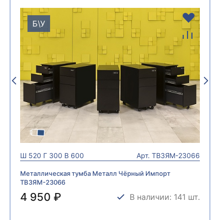
Б\У
Ш
520
Г
300
В
600
Арт.
ТВ3ЯМ-23066
Металлическая тумба Металл Чёрный Импорт
ТВ3ЯМ-23066
4 950 ₽
В наличии: 141 шт.