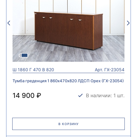
Ш
1860
Г
470
В
820
Арт.
ГХ-23054
Тумба греденция 1 860х470х820 ЛДСП Орех (ГХ-23054)
14 900 ₽
В наличии: 1 шт.
В КОРЗИНУ