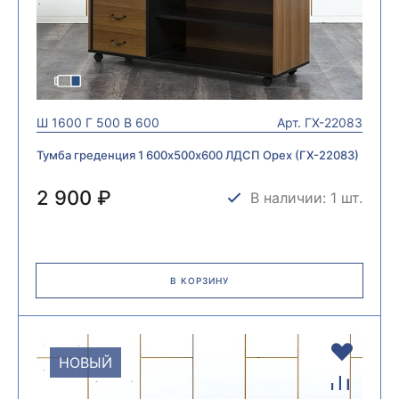
Ш
1600
Г
500
В
600
Арт.
ГХ-22083
Тумба греденция 1 600х500х600 ЛДСП Орех (ГХ-22083)
2 900 ₽
В наличии: 1 шт.
В КОРЗИНУ
НОВЫЙ