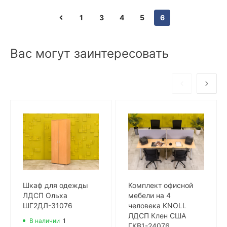
1
3
4
5
6
Вас могут заинтересовать
Шкаф для одежды
Комплект офисной
ЛДСП Ольха
мебели на 4
ШГ2ДЛ-31076
человека KNOLL
ЛДСП Клен США
В наличии
1
ГКВ1-24076