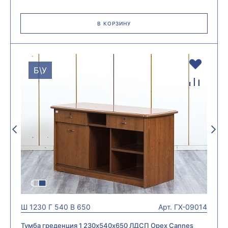
В КОРЗИНУ
Б\У
Ш
1230
Г
540
В
650
Арт.
ГХ-09014
Тумба греденция 1 230х540х650 ЛДСП Орех Cannes