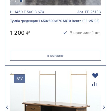
Ш
1450
Г
500
В
670
Арт.
ГЕ-25103
Тумба греденция 1 450х500х670 МДФ Венге (ГЕ-25103)
1 200 ₽
В наличии: 1 шт.
В КОРЗИНУ
Б\У