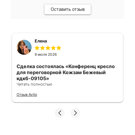
Оставить отзыв
Елена
9 июля 2026
Сделка состоялась
«Конференц кресло
для переговорной Кожзам Бежевый
кдкб-09105»
Читать полностью
Все отлично, быстро договорились,
Отзыв Avito
ответы очень быстрые, всегда на связи.
Все подробно сфотографировали перед
отправкой. Товары были на разных
складах их переместили на один. Так же
грамотно сориентировали курьера, и все
очень быстро передали. Спасибо
огромное🙏🏼