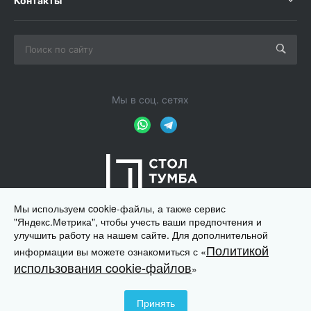
Контакты
Мы в соц. сетях
Мы используем cookie-файлы, а также сервис
"Яндекс.Метрика", чтобы учесть ваши предпочтения и
улучшить работу на нашем сайте. Для дополнительной
Политикой
информации вы можете ознакомиться с «
© 2012 - 2026 Магазин мебели для офиса ООО "Ди-Метра",
использования cookie-файлов
»
ИНН 7722415624. Запрещается копирование,
перепечатывание и распространение материалов этого
Принять
сайта.