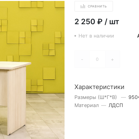
СРАВНИТЬ
2 250 ₽
/
шт
Нет в наличии
-
+
Характеристики
Размеры (Ш*Г*В)
—
950
Материал
—
ЛДСП