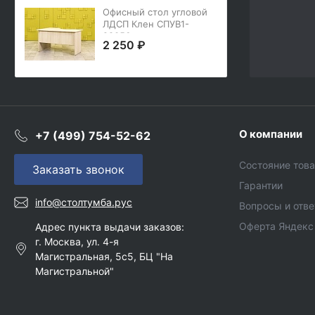
Офисный стол угловой
ЛДСП Клен СПУВ1-
28056
2 250 ₽
О компании
+7 (499) 754-52-62
Состояние тов
Заказать звонок
Гарантии
info@столтумба.рус
Вопросы и отв
Оферта Яндекс
Адрес пункта выдачи заказов:
г. Москва, ул. 4-я
Магистральная, 5с5, БЦ "На
Магистральной"