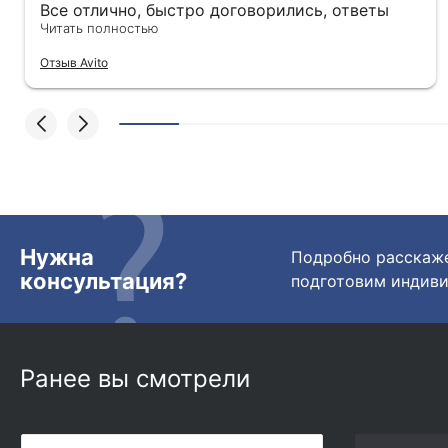
Все отлично, быстро договорились, ответы
очень быстрые, всегда на связи. Все подробно
Читать полностью
сфотографировали перед отправкой. Товары
Отзыв Avito
были на разных складах их переместили на
один. Так же грамотно сориентировали
курьера, и все очень быстро передали.
Спасибо огромное🙏🏼
Нужна
Подробно расскаже
консультация?
подготовим индиви
Ранее вы смотрели