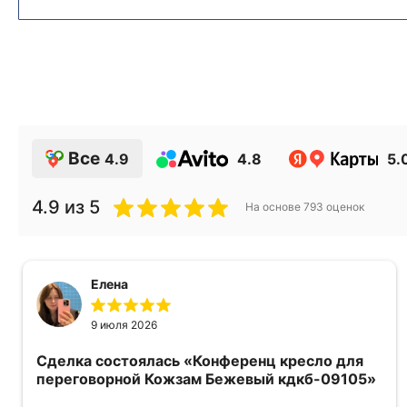
Все
4.9
4.8
5.
4.9
из 5
На основе
793
оценок
Елена
9 июля 2026
Сделка состоялась
«Конференц кресло для
переговорной Кожзам Бежевый кдкб-09105»