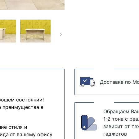
Доставка по Мо
рошем состоянии!
е преимущества в
Обращаем Ваш
1-2 тона с ре
зависит от те
ние стиля и
гаджетов
ридают вашему офису