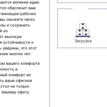
даются великие идеи.
тол обеспечит вам
ганизации рабочих
 вы сможете легко
алы и сохранить
й из
ет высокую
Загрузка
я устойчивости к
 уверены, что этот
нии многих лет.
том вашего комфорта
рхность и
ьный комфорт во
ть ваше офисное
 стол не только
т вашему офису