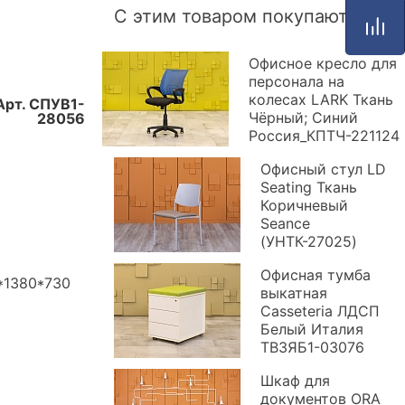
С этим товаром покупают
Офисное кресло для
персонала на
колесах LARK Ткань
Арт.
СПУВ1-
Чёрный; Синий
28056
Россия_КПТЧ-221124
Офисный стул LD
Seating Ткань
Коричневый
Seance
(УНТК-27025)
Офисная тумба
*1380*730
выкатная
Casseteria ЛДСП
Белый Италия
ТВ3ЯБ1-03076
Шкаф для
документов ORA