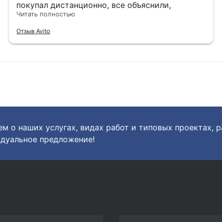
покупал дистанционно, все объяснили,
показали, сделали фото и видео по запросу.
Читать полностью
выбрали наиболее хорошие варианты, в
Отзыв Avito
дальнейшем хорошо упаковали. однозначно
рекомендую.
м о наших услугах, видах работ и типовых проектах, 
дуальное предложение!