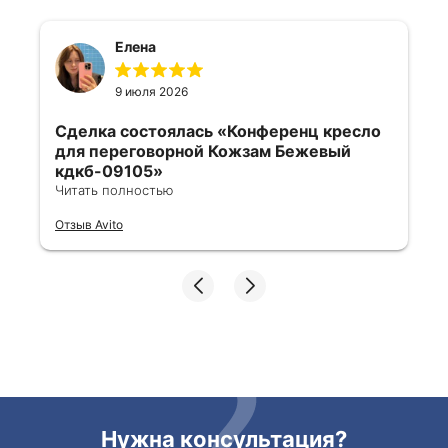
Елена
9 июля 2026
Сделка состоялась
«Конференц кресло
для переговорной Кожзам Бежевый
кдкб-09105»
Читать полностью
Все отлично, быстро договорились,
Отзыв Avito
ответы очень быстрые, всегда на связи.
Все подробно сфотографировали перед
отправкой. Товары были на разных
складах их переместили на один. Так же
грамотно сориентировали курьера, и все
очень быстро передали. Спасибо
огромное🙏🏼
Нужна консультация?