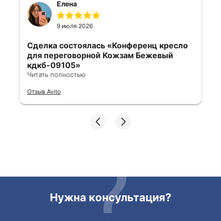
Елена
9 июля 2026
Сделка состоялась
«Конференц кресло
для переговорной Кожзам Бежевый
кдкб-09105»
Читать полностью
Все отлично, быстро договорились,
Отзыв Avito
ответы очень быстрые, всегда на связи.
Все подробно сфотографировали перед
отправкой. Товары были на разных
складах их переместили на один. Так же
грамотно сориентировали курьера, и все
очень быстро передали. Спасибо
огромное🙏🏼
Нужна консультация?