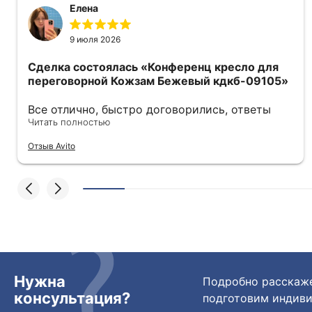
Елена
9 июля 2026
Сделка состоялась
«Конференц кресло для
переговорной Кожзам Бежевый кдкб-09105»
Все отлично, быстро договорились, ответы
очень быстрые, всегда на связи. Все подробно
Читать полностью
сфотографировали перед отправкой. Товары
Отзыв Avito
были на разных складах их переместили на
один. Так же грамотно сориентировали
курьера, и все очень быстро передали.
Спасибо огромное🙏🏼
Нужна
Подробно расскаже
консультация?
подготовим индиви