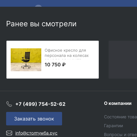
Ранее вы смотрели
Офисное кресло для
персонала на колесах
PRADES GRAMMER
10 750 ₽
office Кожа Чёрный
Германия_КПКЧ-31052
О компании
+7 (499) 754-52-62
Состояние тов
Заказать звонок
Гарантии
info@столтумба.рус
Вопросы и отв