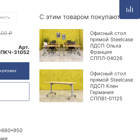
С этим товаром покупают
ОЖИТЬ
Офисный стол
500
₽
прямой Steelcase
ЛДСП Ольха
Арт.
Франция
КПКЧ-31052
СППЛ-04026
 КОРЗИНУ
Офисный стол
прямой Steelcase
ЛДСП Клен
Германия
СППВ1-01125
*660*950
ния