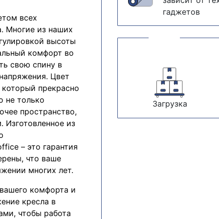
зависит от те
гаджетов
етом всех
. Многие из наших
гулировкой высоты
альный комфорт во
ть свою спину в
напряжения. Цвет
, который прекрасно
о не только
Загрузка
очее пространство,
. Изготовленное из
ю
fice – это гарантия
ерены, что ваше
яжении многих лет.
 вашего комфорта и
ение кресла в
ами, чтобы работа