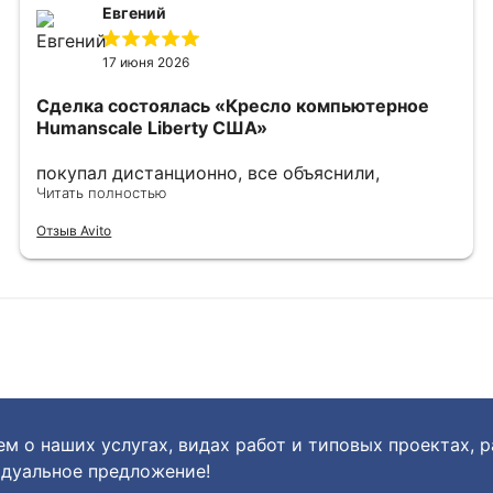
Евгений
17 июня 2026
Сделка состоялась
«Кресло компьютерное
Humanscale Liberty США»
покупал дистанционно, все объяснили,
показали, сделали фото и видео по запросу.
Читать полностью
выбрали наиболее хорошие варианты, в
Отзыв Avito
дальнейшем хорошо упаковали. однозначно
рекомендую.
м о наших услугах, видах работ и типовых проектах, 
дуальное предложение!