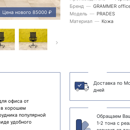
Бренд
—
GRAMMER offic
Цена нового 85000 ₽
Модель
—
PRADES
Материал
—
Кожа
Доставка по Мо
дней
для офиса от
 в хорошем
рудника популярной
Обращаем Ваш
виде удобного
1-2 тона с ре