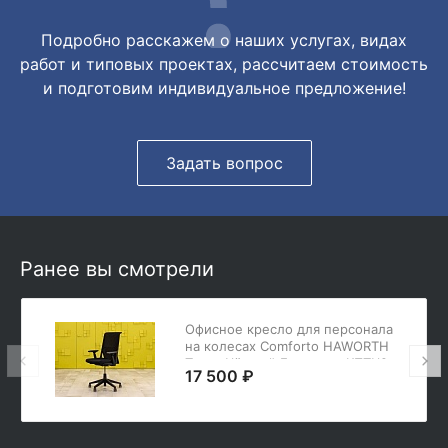
Подробно расскажем о наших услугах, видах
работ и типовых проектах, рассчитаем стоимость
и подготовим индивидуальное предложение!
Задать вопрос
Ранее вы смотрели
Офисное кресло для персонала
на колесах Comforto HAWORTH
Ткань Чёрный Германия КПТЧ2-
17 500 ₽
14081