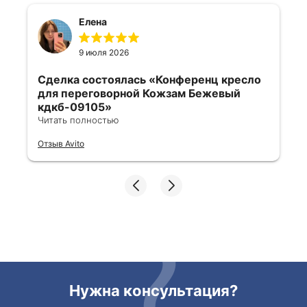
Елена
9 июля 2026
Сделка состоялась
«Конференц кресло
для переговорной Кожзам Бежевый
кдкб-09105»
Читать полностью
Все отлично, быстро договорились,
Отзыв Avito
ответы очень быстрые, всегда на связи.
Все подробно сфотографировали перед
отправкой. Товары были на разных
складах их переместили на один. Так же
грамотно сориентировали курьера, и все
очень быстро передали. Спасибо
огромное🙏🏼
Нужна консультация?