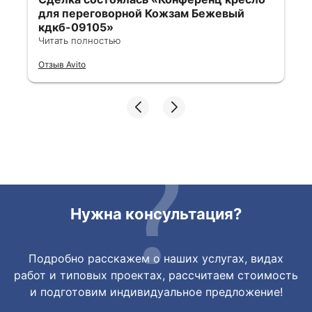
для переговорной Кожзам Бежевый
кдкб-09105»
Читать полностью
Все отлично, быстро договорились,
Отзыв Avito
ответы очень быстрые, всегда на связи.
Все подробно сфотографировали перед
отправкой. Товары были на разных
складах их переместили на один. Так же
грамотно сориентировали курьера, и все
очень быстро передали. Спасибо
огромное🙏🏼
Нужна консультация?
Подробно расскажем о наших услугах, видах
работ и типовых проектах, рассчитаем стоимость
и подготовим индивидуальное предложение!