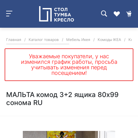
Главная
/
Каталог товаров
/
Мебель Икея
/
Комоды IKEA
/
Комо
Уважаемые покупатели, у нас
изменился график работы, просьба
учитывать изменения перед
посещением!
МАЛЬТА комод 3+2 ящика 80х99
сонома RU