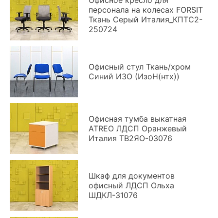
Офисное кресло для
персонала на колесах FORSIT
Ткань Серый Италия_КПТС2-
250724
Офисный стул Ткань/хром
Синий ИЗО (ИзоН(нтх))
Офисная тумба выкатная
ATREO ЛДСП Оранжевый
Италия ТВ2ЯО-03076
Шкаф для документов
офисный ЛДСП Ольха
ШДКЛ-31076