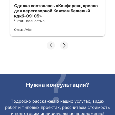
Сделка состоялась
«Конференц кресло
для переговорной Кожзам Бежевый
кдкб-09105»
Читать полностью
Все отлично, быстро договорились,
Отзыв Avito
ответы очень быстрые, всегда на связи.
Все подробно сфотографировали перед
отправкой. Товары были на разных
складах их переместили на один. Так же
грамотно сориентировали курьера, и все
очень быстро передали. Спасибо
огромное🙏🏼
Нужна консультация?
Подробно расскажем о наших услугах, видах
работ и типовых проектах, рассчитаем стоимость
и подготовим индивидуальное предложение!