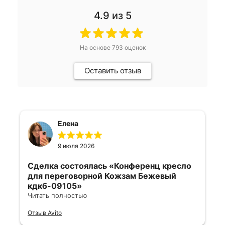
4.9
из 5
На основе
793
оценок
Оставить отзыв
Елена
9 июля 2026
Сделка состоялась
«Конференц кресло
для переговорной Кожзам Бежевый
кдкб-09105»
Читать полностью
Все отлично, быстро договорились,
Отзыв Avito
ответы очень быстрые, всегда на связи.