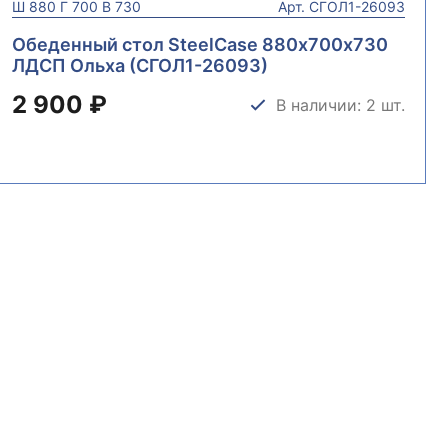
Ш
880
Г
700
В
730
Арт.
СГОЛ1-26093
Обеденный стол SteelCase 880х700х730
ЛДСП Ольха (СГОЛ1-26093)
2 900 ₽
В наличии: 2 шт.