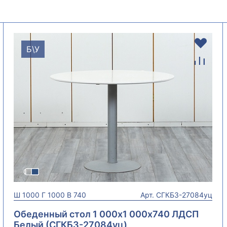
Б\У
Ш
1000
Г
1000
В
740
Арт.
СГКБ3-27084уц
Обеденный стол 1 000х1 000х740 ЛДСП
Белый (СГКБ3-27084уц)