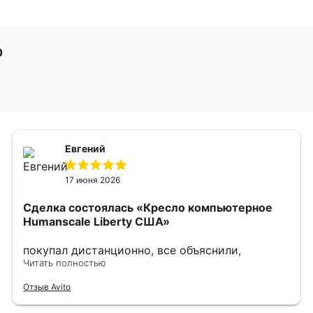
0
Евгений
17 июня 2026
Сделка состоялась
«Кресло компьютерное
Humanscale Liberty США»
покупал дистанционно, все объяснили,
показали, сделали фото и видео по запросу.
Читать полностью
выбрали наиболее хорошие варианты, в
Отзыв Avito
дальнейшем хорошо упаковали. однозначно
рекомендую.