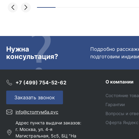
курьера, и все очень быстро передали.
Спасибо огромное🙏🏼
Нужна
Подробно расскаже
консультация?
подготовим индиви
О компании
+7 (499) 754-52-62
Состояние тов
Заказать звонок
Гарантии
info@столтумба.рус
Вопросы и отв
Оферта Яндекс
Адрес пункта выдачи заказов:
г. Москва, ул. 4-я
Магистральная, 5с5, БЦ "На