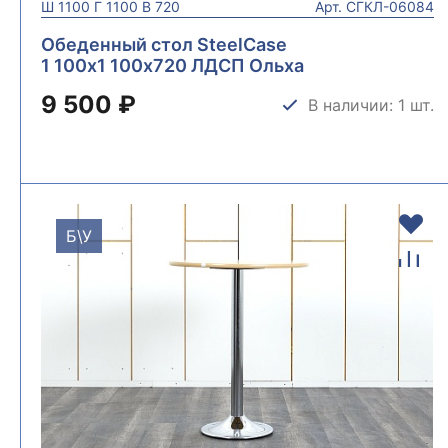
Ш
1100
Г
1100
В
720
Арт.
СГКЛ-06084
Обеденный стол SteelCase
1 100х1 100х720 ЛДСП Ольха
(СГКЛ-06084)
9 500 ₽
В наличии: 1 шт.
Б\У