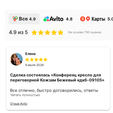
Все
4.9
4.8
5.
4.9
из 5
На основе
793
оценок
Елена
9 июля 2026
Сделка состоялась
«Конференц кресло для
переговорной Кожзам Бежевый кдкб-09105»
Все отлично, быстро договорились, ответы
очень быстрые, всегда на связи. Все подробно
Читать полностью
сфотографировали перед отправкой. Товары
Отзыв Avito
были на разных складах их переместили на
один. Так же грамотно сориентировали