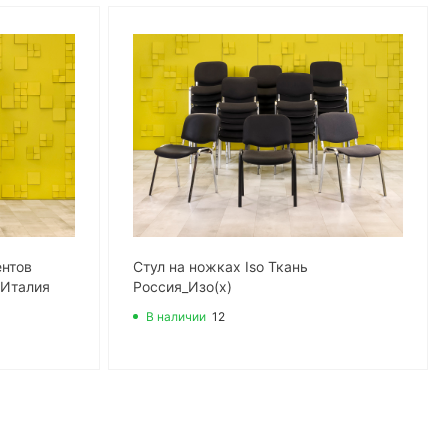
ентов
Стул на ножках Iso Ткань
 Италия
Россия_Изо(х)
В наличии
12