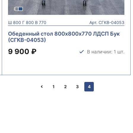
Ш
800
Г
800
В
770
Арт.
СГКВ-04053
Обеденный стол 800х800х770 ЛДСП Бук
(СГКВ-04053)
9 900 ₽
В наличии: 1 шт.
1
2
3
4