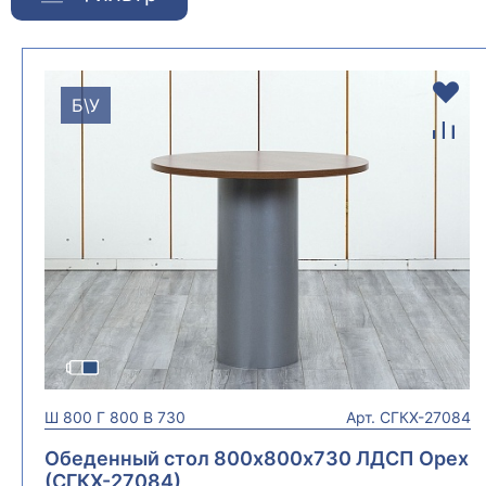
Б\У
Ш
800
Г
800
В
730
Арт.
СГКХ-27084
Обеденный стол 800х800х730 ЛДСП Орех
(СГКХ-27084)