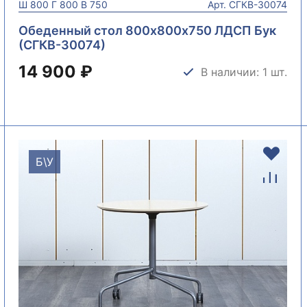
Ш
800
Г
800
В
750
Арт.
СГКВ-30074
Обеденный стол 800х800х750 ЛДСП Бук
(СГКВ-30074)
14 900 ₽
В наличии: 1 шт.
Б\У