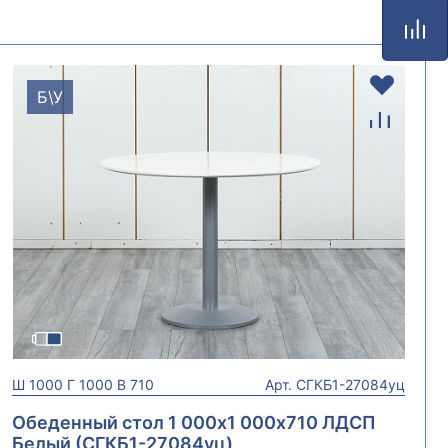
Б\У
Ш
1000
Г
1000
В
710
Арт.
СГКБ1-27084уц
Обеденный стол 1 000х1 000х710 ЛДСП
Белый (СГКБ1-27084уц)