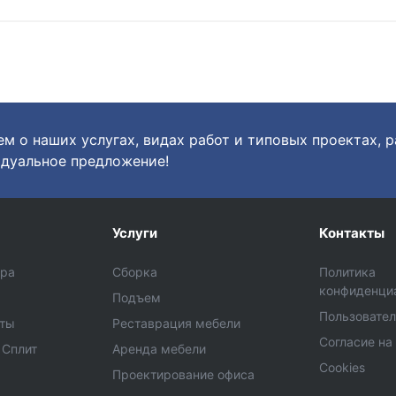
м о наших услугах, видах работ и типовых проектах, 
дуальное предложение!
Услуги
Контакты
ара
Сборка
Политика
конфиденци
Подъем
Пользовател
еты
Реставрация мебели
Согласие на
 Сплит
Аренда мебели
Cookies
Проектирование офиса