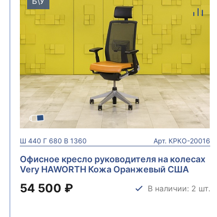
Б\У
Ш
440
Г
680
В
1360
Арт.
КРКО-20016
Офисное кресло руководителя на колесах
Very HAWORTH Кожа Оранжевый США
КРКО-20016
54 500 ₽
В наличии: 2 шт.