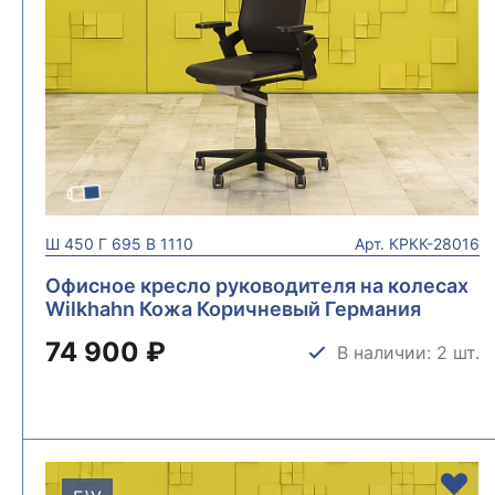
Ш
450
Г
695
В
1110
Арт.
КРКК-28016
Офисное кресло руководителя на колесах
Wilkhahn Кожа Коричневый Германия
КРКК-28016
74 900 ₽
В наличии: 2 шт.