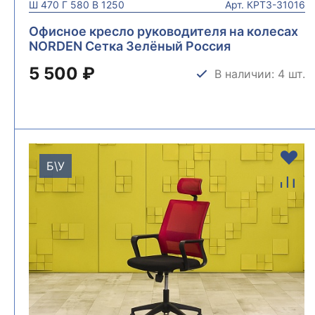
Ш
470
Г
580
В
1250
Арт.
КРТЗ-31016
Офисное кресло руководителя на колесах
NORDEN Сетка Зелёный Россия
КРТЗ-31016
5 500 ₽
В наличии: 4 шт.
Б\У