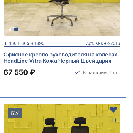
Ш
460
Г
665
В
1390
Арт.
КРКЧ-27016
Офисное кресло руководителя на колесах
HeadLine Vitra Кожа Чёрный Швейцария
КРКЧ-27016
67 550 ₽
В наличии: 1 шт.
Б\У