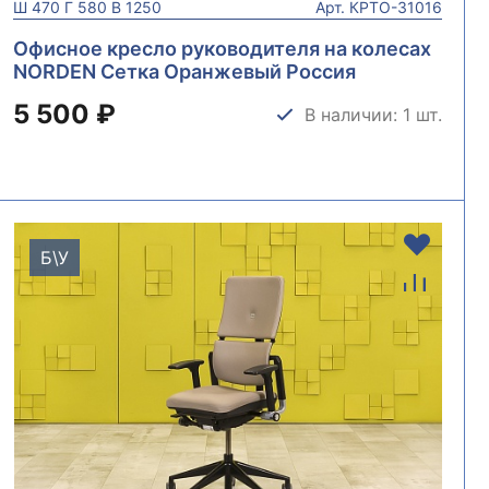
Ш
470
Г
580
В
1250
Арт.
КРТО-31016
Офисное кресло руководителя на колесах
NORDEN Сетка Оранжевый Россия
КРТО-31016
5 500 ₽
В наличии: 1 шт.
Б\У