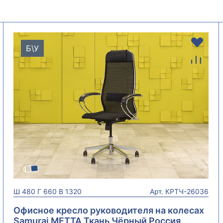
Б\У
Ш
480
Г
660
В
1320
Арт.
КРТЧ-26036
Офисное кресло руководителя на колесах
Samurai МЕТТА Ткань Чёрный Россия