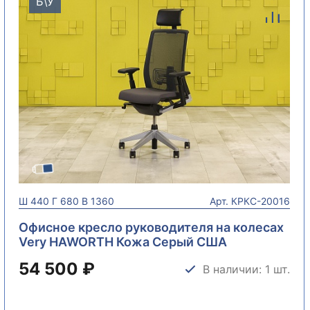
Б\У
Ш
440
Г
680
В
1360
Арт.
КРКС-20016
Офисное кресло руководителя на колесах
Very HAWORTH Кожа Серый США
КРКС-20016
54 500 ₽
В наличии: 1 шт.