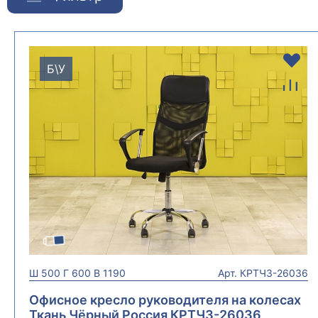
Б\У
Ш
500
Г
600
В
1190
Арт.
КРТЧ3-26036
Офисное кресло руководителя на колесах
Ткань Чёрный Россия КРТЧ3-26036