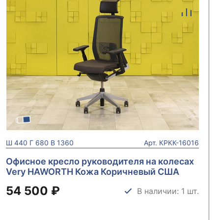
Ш
440
Г
680
В
1360
Арт.
КРКК-16016
Офисное кресло руководителя на колесах
Very HAWORTH Кожа Коричневый США
КРКК-16016
54 500 ₽
В наличии: 1 шт.