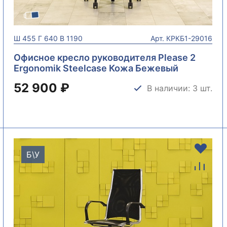
Ш
455
Г
640
В
1190
Арт.
КРКБ1-29016
Офисное кресло руководителя Please 2
Ergonomik Steelcase Кожа Бежевый
Германия КРКБ1-29016
52 900 ₽
В наличии: 3 шт.
Б\У