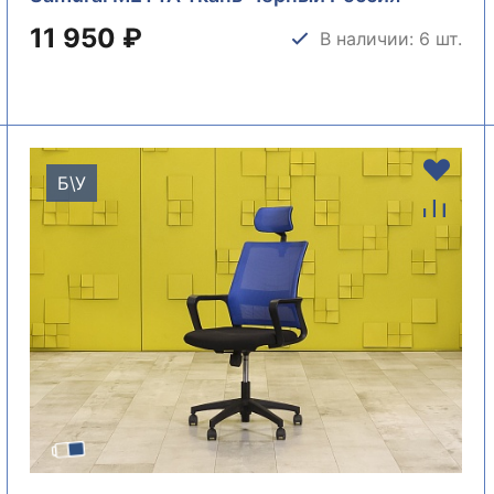
КРТЧ-26036
11 950 ₽
В наличии: 6 шт.
Б\У