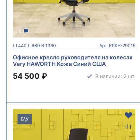
Ш
440
Г
680
В
1360
Арт.
КРКН-29016
Офисное кресло руководителя на колесах
Very HAWORTH Кожа Синий США
КРКН-29016
54 500 ₽
В наличии: 2 шт.
Б\У