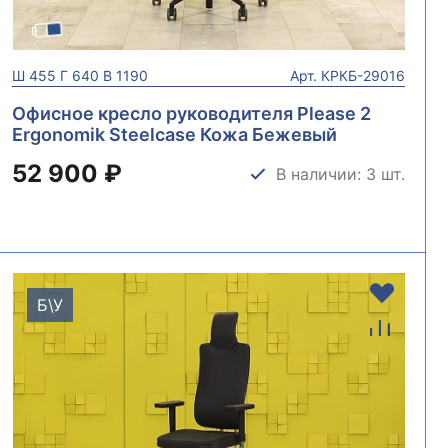
Ш
455
Г
640
В
1190
Арт.
КРКБ-29016
Офисное кресло руководителя Please 2
Ergonomik Steelcase Кожа Бежевый
Германия КРКБ-29016
52 900 ₽
В наличии: 3 шт.
Б\У