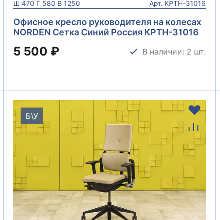
Ш
470
Г
580
В
1250
Арт.
КРТН-31016
Офисное кресло руководителя на колесах
NORDEN Сетка Синий Россия КРТН-31016
5 500 ₽
В наличии: 2 шт.
Б\У