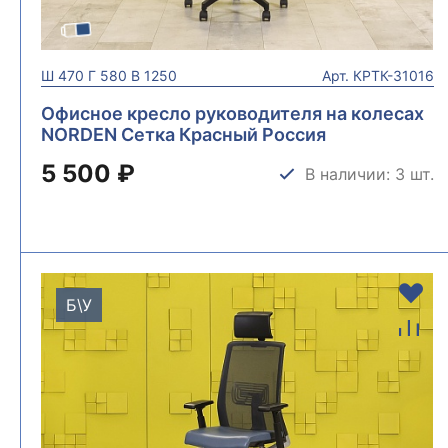
Ш
470
Г
580
В
1250
Арт.
КРТК-31016
Офисное кресло руководителя на колесах
NORDEN Сетка Красный Россия
КРТК-31016
5 500 ₽
В наличии: 3 шт.
Б\У