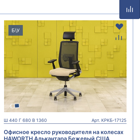
Б\У
Ш
440
Г
680
В
1360
Арт.
КРКБ-17125
Офисное кресло руководителя на колесах
HAWORTH Алькантара Бежевый США