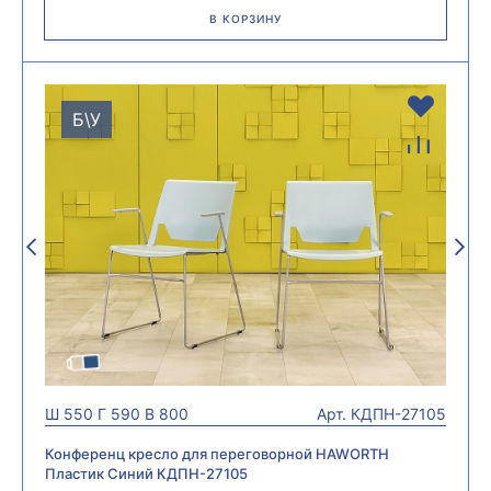
В КОРЗИНУ
Б\У
Ш
550
Г
590
В
800
Арт.
КДПН-27105
Конференц кресло для переговорной HAWORTH
Пластик Синий КДПН-27105