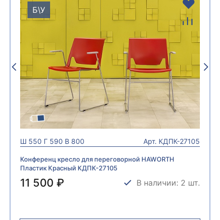
Б\У
Ш
550
Г
590
В
800
Арт.
КДПК-27105
Конференц кресло для переговорной HAWORTH
Пластик Красный КДПК-27105
11 500 ₽
В наличии: 2 шт.