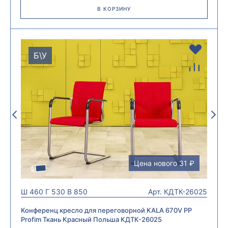
В КОРЗИНУ
Б\У
Цена нового 31 ₽
Ш
460
Г
530
В
850
Арт.
КДТК-26025
Конференц кресло для переговорной KALA 670V PP
Profim Ткань Красный Польша КДТК-26025