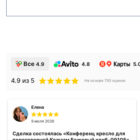
Все
4.9
4.8
5.
4.9
из 5
На основе
793
оценок
Елена
9 июля 2026
Сделка состоялась
«Конференц кресло для
переговорной Кожзам Бежевый кдкб-09105»