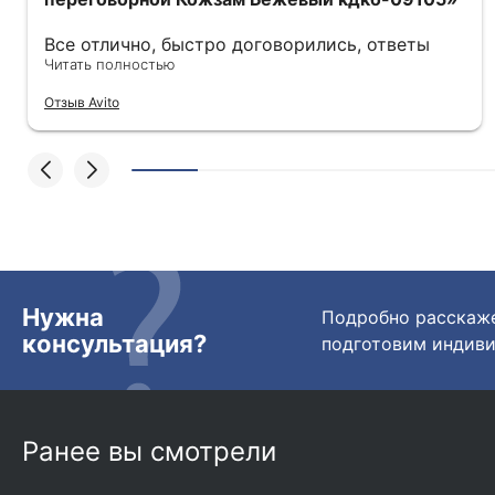
Все отлично, быстро договорились, ответы
очень быстрые, всегда на связи. Все подробно
Читать полностью
сфотографировали перед отправкой. Товары
Отзыв Avito
были на разных складах их переместили на
один. Так же грамотно сориентировали
курьера, и все очень быстро передали.
Спасибо огромное🙏🏼
Нужна
Подробно расскаже
консультация?
подготовим индиви
Ранее вы смотрели