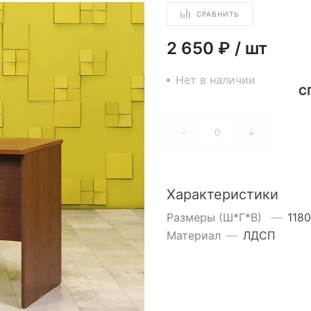
СРАВНИТЬ
2 650 ₽
/
шт
Нет в наличии
С
-
+
Характеристики
Размеры (Ш*Г*В)
—
118
Материал
—
ЛДСП