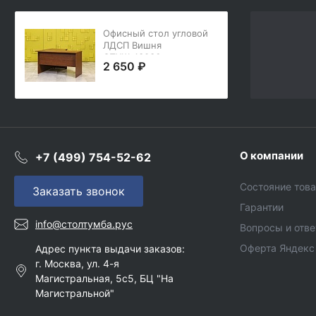
Офисный стол угловой
ЛДСП Вишня
СПУШ-13036
2 650 ₽
О компании
+7 (499) 754-52-62
Состояние тов
Заказать звонок
Гарантии
info@столтумба.рус
Вопросы и отв
Оферта Яндекс
Адрес пункта выдачи заказов:
г. Москва, ул. 4-я
Магистральная, 5с5, БЦ "На
Магистральной"