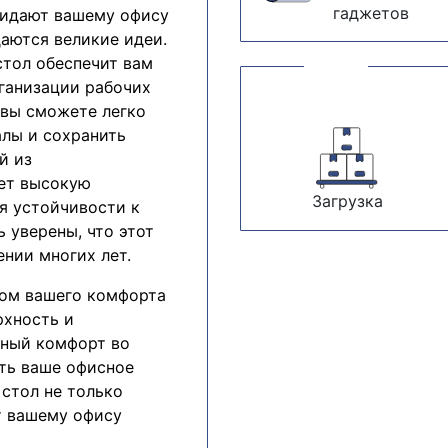
гаджетов
ридают вашему офису
даются великие идеи.
стол обеспечит вам
ганизации рабочих
 вы сможете легко
алы и сохранить
й из
ет высокую
Загрузка
я устойчивости к
 уверены, что этот
нии многих лет.
том вашего комфорта
рхность и
ьный комфорт во
ть ваше офисное
 стол не только
т вашему офису