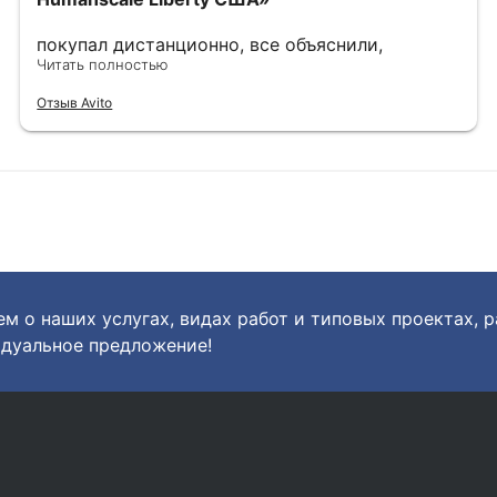
покупал дистанционно, все объяснили,
показали, сделали фото и видео по запросу.
Читать полностью
выбрали наиболее хорошие варианты, в
Отзыв Avito
дальнейшем хорошо упаковали. однозначно
рекомендую.
м о наших услугах, видах работ и типовых проектах, 
дуальное предложение!