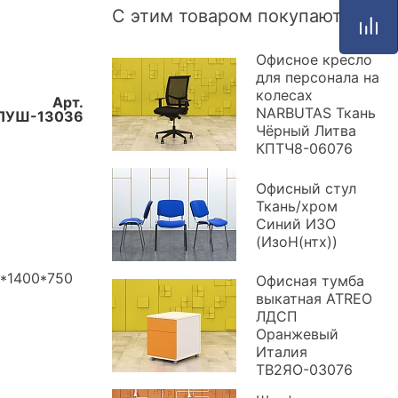
С этим товаром покупают
Офисное кресло
для персонала на
колесах
Арт.
NARBUTAS Ткань
ПУШ-13036
Чёрный Литва
КПТЧ8-06076
Офисный стул
Ткань/хром
Синий ИЗО
(ИзоН(нтх))
0*1400*750
Офисная тумба
выкатная ATREO
ЛДСП
Оранжевый
Италия
ТВ2ЯО-03076