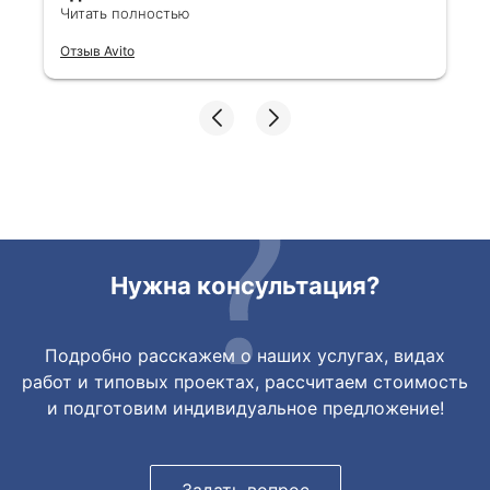
Читать полностью
Все отлично, быстро договорились,
Отзыв Avito
ответы очень быстрые, всегда на связи.
Все подробно сфотографировали перед
отправкой. Товары были на разных
складах их переместили на один. Так же
грамотно сориентировали курьера, и все
очень быстро передали. Спасибо
огромное🙏🏼
Нужна консультация?
Подробно расскажем о наших услугах, видах
работ и типовых проектах, рассчитаем стоимость
и подготовим индивидуальное предложение!
Задать вопрос