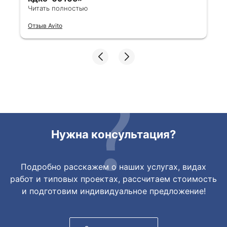
Читать полностью
Все отлично, быстро договорились,
Отзыв Avito
ответы очень быстрые, всегда на связи.
Все подробно сфотографировали перед
отправкой. Товары были на разных
складах их переместили на один. Так же
грамотно сориентировали курьера, и все
очень быстро передали. Спасибо
огромное🙏🏼
Нужна консультация?
Подробно расскажем о наших услугах, видах
работ и типовых проектах, рассчитаем стоимость
и подготовим индивидуальное предложение!