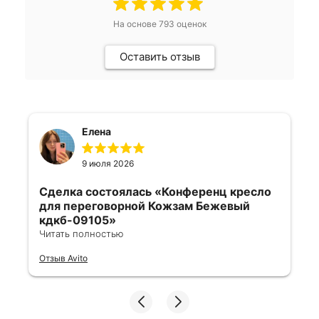
На основе
793
оценок
Оставить отзыв
Елена
9 июля 2026
Сделка состоялась
«Конференц кресло
для переговорной Кожзам Бежевый
кдкб-09105»
Читать полностью
Все отлично, быстро договорились,
Отзыв Avito
ответы очень быстрые, всегда на связи.
Все подробно сфотографировали перед
отправкой. Товары были на разных
складах их переместили на один. Так же