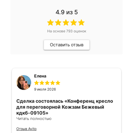
4.9
из 5
На основе
793
оценок
Оставить отзыв
Елена
9 июля 2026
Сделка состоялась
«Конференц кресло
для переговорной Кожзам Бежевый
кдкб-09105»
Читать полностью
Все отлично, быстро договорились,
Отзыв Avito
ответы очень быстрые, всегда на связи.