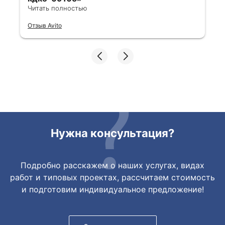
Читать полностью
Все отлично, быстро договорились,
Отзыв Avito
ответы очень быстрые, всегда на связи.
Все подробно сфотографировали перед
отправкой. Товары были на разных
складах их переместили на один. Так же
грамотно сориентировали курьера, и все
очень быстро передали. Спасибо
огромное🙏🏼
Нужна консультация?
Подробно расскажем о наших услугах, видах
работ и типовых проектах, рассчитаем стоимость
и подготовим индивидуальное предложение!