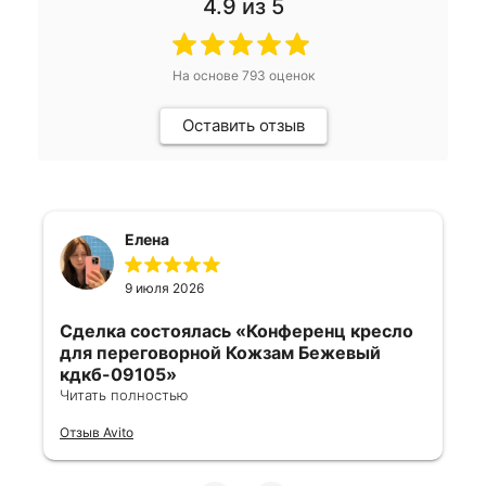
4.9
из 5
На основе
793
оценок
Оставить отзыв
Елена
9 июля 2026
Сделка состоялась
«Конференц кресло
для переговорной Кожзам Бежевый
кдкб-09105»
Читать полностью
Все отлично, быстро договорились,
Отзыв Avito
ответы очень быстрые, всегда на связи.
Все подробно сфотографировали перед
отправкой. Товары были на разных