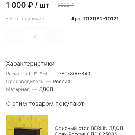
1 000 ₽
/
шт
2500
₽
Нет в наличии
Арт.
ТО2ДВ2-10121
-
+
Характеристики
Размеры (Ш*Г*В)
—
380*800*840
Производитель
—
Россия
Материал
—
ЛДСП
С этим товаром покупают
Офисный стол BERLIN ЛДСП
Орех Россия СПЭХ-25036