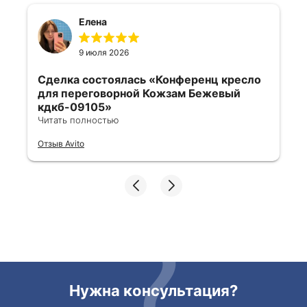
Елена
9 июля 2026
Сделка состоялась
«Конференц кресло
для переговорной Кожзам Бежевый
кдкб-09105»
Читать полностью
Все отлично, быстро договорились,
Отзыв Avito
ответы очень быстрые, всегда на связи.
Все подробно сфотографировали перед
отправкой. Товары были на разных
складах их переместили на один. Так же
грамотно сориентировали курьера, и все
очень быстро передали. Спасибо
огромное🙏🏼
Нужна консультация?