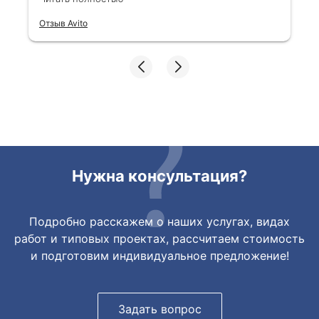
Все отлично, быстро договорились,
Отзыв Avito
ответы очень быстрые, всегда на связи.
Все подробно сфотографировали перед
отправкой. Товары были на разных
складах их переместили на один. Так же
грамотно сориентировали курьера, и все
очень быстро передали. Спасибо
огромное🙏🏼
Нужна консультация?
Подробно расскажем о наших услугах, видах
работ и типовых проектах, рассчитаем стоимость
и подготовим индивидуальное предложение!
Задать вопрос