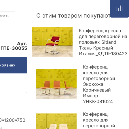
С этим товаром покупают
ОЖИТЬ
Конференц кресло
для переговорной на
полозьях Sitland
Арт.
Ткань Красный
СГПЕ-30055
Италия_КДТК-180423
 КОРЗИНУ
Конференц
кресло для
переговорной
Экокожа
Коричневый
Импорт
УНКК-081024
Конференц
кресло для
0*1200*750
переговорной
я