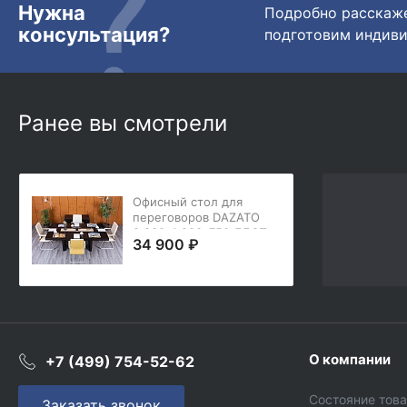
Нужна
Подробно расскаже
консультация?
подготовим индиви
Ранее вы смотрели
Офисный стол для
переговоров DAZATO
2 230х1 200х750 ЛДСП
34 900 ₽
Венге EUR/QUARANTA
(СГПЕ-30055)
О компании
+7 (499) 754-52-62
Состояние тов
Заказать звонок