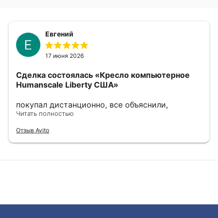
Евгений
17 июня 2026
Сделка состоялась
«Кресло компьютерное
Humanscale Liberty США»
покупал дистанционно, все объяснили,
показали, сделали фото и видео по запросу.
Читать полностью
выбрали наиболее хорошие варианты, в
Отзыв Avito
дальнейшем хорошо упаковали. однозначно
рекомендую.