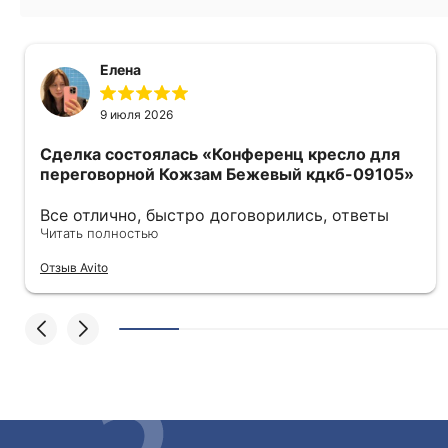
Елена
9 июля 2026
Сделка состоялась
«Конференц кресло для
переговорной Кожзам Бежевый кдкб-09105»
Все отлично, быстро договорились, ответы
очень быстрые, всегда на связи. Все подробно
Читать полностью
сфотографировали перед отправкой. Товары
Отзыв Avito
были на разных складах их переместили на
один. Так же грамотно сориентировали
курьера, и все очень быстро передали.
Спасибо огромное🙏🏼