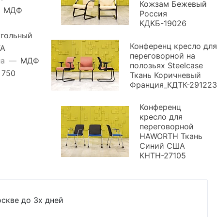
Кожзам Бежевый
МДФ
Россия
КДКБ-19026
гольный
Конференц кресло для
TA
переговорной на
ла
—
МДФ
полозьях Steelcase
750
Ткань Коричневый
Франция_КДТК-291223
Конференц
кресло для
переговорной
HAWORTH Ткань
Синий США
КНТН-27105
скве до 3х дней