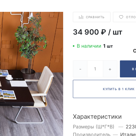
СРАВНИТЬ
ОТЛ
34 900 ₽
/
шт
В наличии
1
шт
-
+
В
КУПИТЬ В 1 КЛИК
Характеристики
Размеры (Ш*Г*В)
—
223
Производитель
—
Итали