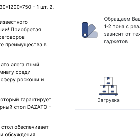
0*1200*750 - 1 шт. 2.
Обращаем Ваш
известного
1-2 тона с ре
нии! Приобретая
зависит от те
реговоров
гаджетов
те преимущества в
 это элегантный
мнату среди
осферу роскоши и
который гарантирует
Загрузка
рный стол DAZATO –
 стол обеспечивает
 и обсуждения