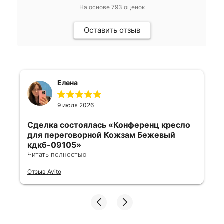
На основе
793
оценок
Оставить отзыв
Елена
9 июля 2026
Сделка состоялась
«Конференц кресло
для переговорной Кожзам Бежевый
кдкб-09105»
Читать полностью
Все отлично, быстро договорились,
Отзыв Avito
ответы очень быстрые, всегда на связи.
Все подробно сфотографировали перед
отправкой. Товары были на разных
складах их переместили на один. Так же
грамотно сориентировали курьера, и все