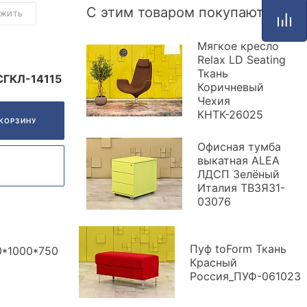
С этим товаром покупают
ОЖИТЬ
Мягкое кресло
Relax LD Seating
Ткань
СГКЛ-14115
Коричневый
Чехия
КНТК-26025
 КОРЗИНУ
Офисная тумба
выкатная ALEA
ЛДСП Зелёный
Италия ТВ3ЯЗ1-
03076
Пуф toForm Ткань
0*1000*750
Красный
Россия_ПУФ-061023