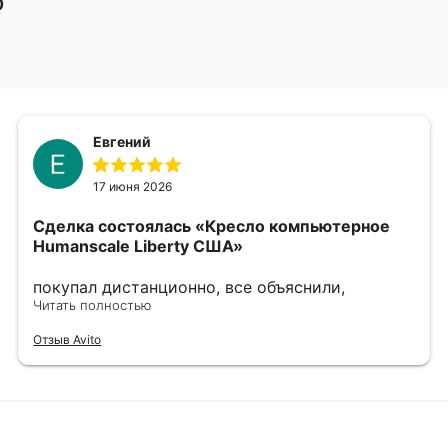
0
Евгений
17 июня 2026
Сделка состоялась
«Кресло компьютерное
Humanscale Liberty США»
покупал дистанционно, все объяснили,
показали, сделали фото и видео по запросу.
Читать полностью
выбрали наиболее хорошие варианты, в
Отзыв Avito
дальнейшем хорошо упаковали. однозначно
рекомендую.