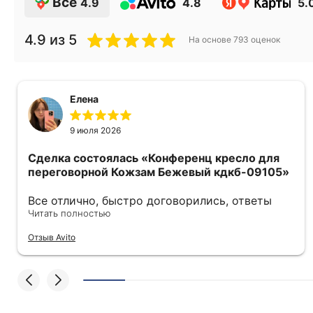
Все
4.9
4.8
5.
4.9
из 5
На основе
793
оценок
Елена
9 июля 2026
Сделка состоялась
«Конференц кресло для
переговорной Кожзам Бежевый кдкб-09105»
Все отлично, быстро договорились, ответы
очень быстрые, всегда на связи. Все подробно
Читать полностью
сфотографировали перед отправкой. Товары
Отзыв Avito
были на разных складах их переместили на
один. Так же грамотно сориентировали
курьера, и все очень быстро передали.
Спасибо огромное🙏🏼