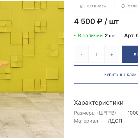
СРАВНИТЬ
ОТЛ
4 500 ₽
/
шт
В наличии
2
Арт.
шт
-
+
В
КУПИТЬ В 1 КЛИК
Характеристики
Размеры (Ш*Г*В)
—
100
Материал
—
ЛДСП