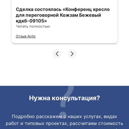
Сделка состоялась
«Конференц кресло
для переговорной Кожзам Бежевый
кдкб-09105»
Читать полностью
Все отлично, быстро договорились,
Отзыв Avito
ответы очень быстрые, всегда на связи.
Все подробно сфотографировали перед
отправкой. Товары были на разных
складах их переместили на один. Так же
грамотно сориентировали курьера, и все
очень быстро передали. Спасибо
огромное🙏🏼
Нужна консультация?
Подробно расскажем о наших услугах, видах
работ и типовых проектах, рассчитаем стоимость