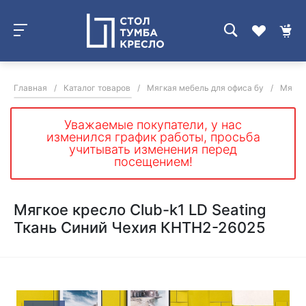
Главная
/
Каталог товаров
/
Мягкая мебель для офиса бу
/
Мягки
Уважаемые покупатели, у нас
изменился график работы, просьба
учитывать изменения перед
посещением!
Мягкое кресло Club-k1 LD Seating
Ткань Синий Чехия КНТН2-26025