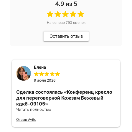
4.9
из 5
На основе
793
оценок
Оставить отзыв
Елена
9 июля 2026
Сделка состоялась
«Конференц кресло
для переговорной Кожзам Бежевый
кдкб-09105»
Читать полностью
Все отлично, быстро договорились,
Отзыв Avito
ответы очень быстрые, всегда на связи.
Все подробно сфотографировали перед