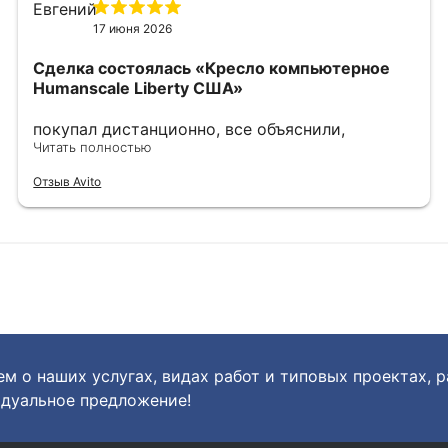
17 июня 2026
Сделка состоялась
«Кресло компьютерное
Humanscale Liberty США»
покупал дистанционно, все объяснили,
показали, сделали фото и видео по запросу.
Читать полностью
выбрали наиболее хорошие варианты, в
Отзыв Avito
дальнейшем хорошо упаковали. однозначно
рекомендую.
м о наших услугах, видах работ и типовых проектах, 
дуальное предложение!