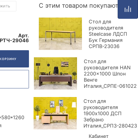
С этим товаром покупают
ОЖИТЬ
Стол для
руководителя
Steelcase ЛДСП
Арт.
Бук Германия
РТЧ-29046
СРПВ-23036
 КОРЗИНУ
Стол для
руководителя HAN
2200x1000 Шпон
Венге
Италия_СРПЕ-061022
Стол для
руководителя
1900x1000 ДСП
*580*1260
Зебрано
я
Италия_СРПЗ-280423
Кабинет