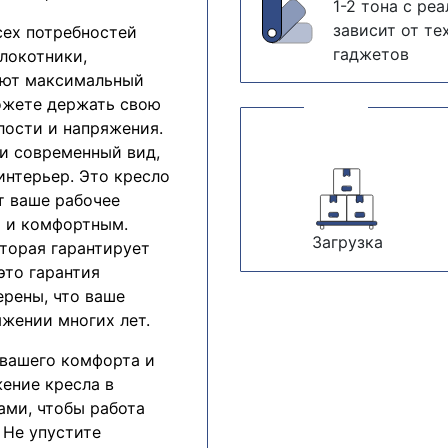
1-2 тона с ре
зависит от те
сех потребностей
гаджетов
локотники,
вают максимальный
ожете держать свою
лости и напряжения.
и современный вид,
нтерьер. Это кресло
т ваше рабочее
м и комфортным.
Загрузка
оторая гарантирует
это гарантия
ерены, что ваше
яжении многих лет.
 вашего комфорта и
ение кресла в
ами, чтобы работа
 Не упустите