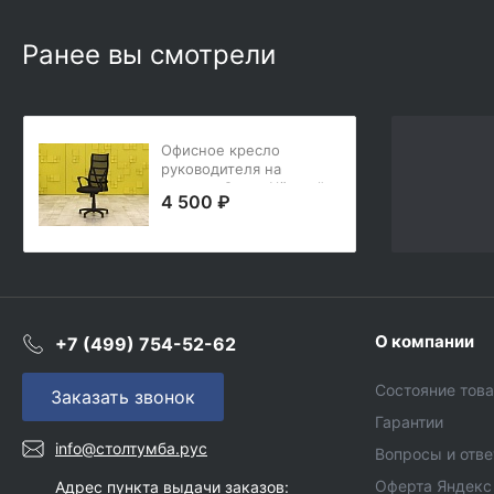
Ранее вы смотрели
Офисное кресло
руководителя на
колесах Сетка Чёрный
4 500 ₽
Россия КРТЧ-29046
О компании
+7 (499) 754-52-62
Состояние тов
Заказать звонок
Гарантии
info@столтумба.рус
Вопросы и отв
Оферта Яндекс
Адрес пункта выдачи заказов: