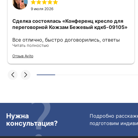
9 июля 2026
Сделка состоялась
«Конференц кресло для
переговорной Кожзам Бежевый кдкб-09105»
Все отлично, быстро договорились, ответы
очень быстрые, всегда на связи. Все подробно
Читать полностью
сфотографировали перед отправкой. Товары
Отзыв Avito
были на разных складах их переместили на
один. Так же грамотно сориентировали
курьера, и все очень быстро передали.
Спасибо огромное🙏🏼
Нужна
Подробно расскаже
консультация?
подготовим индиви