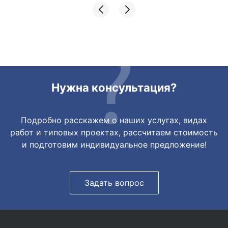
отправкой. Товары были на разных
складах их переместили на один. Так же
грамотно сориентировали курьера, и все
очень быстро передали. Спасибо
огромное🙏🏼
Нужна консультация?
Подробно расскажем о наших услугах, видах
работ и типовых проектах, рассчитаем стоимость
и подготовим индивидуальное предложение!
Задать вопрос