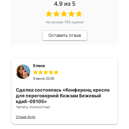
4.9
из 5
На основе
793
оценок
Оставить отзыв
Елена
9 июля 2026
Сделка состоялась
«Конференц кресло
для переговорной Кожзам Бежевый
кдкб-09105»
Читать полностью
Все отлично, быстро договорились,
Отзыв Avito
ответы очень быстрые, всегда на связи.
Все подробно сфотографировали перед