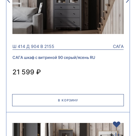
Ш
414
Д
904
В
2155
САГА
САГА шкаф с витриной 90 серый/ясень RU
21 599 ₽
В КОРЗИНУ